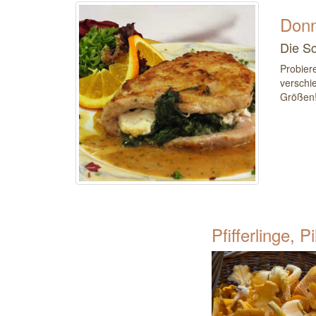
Donn
Die Sc
Probiere
verschi
Größen
Pfifferlinge, 