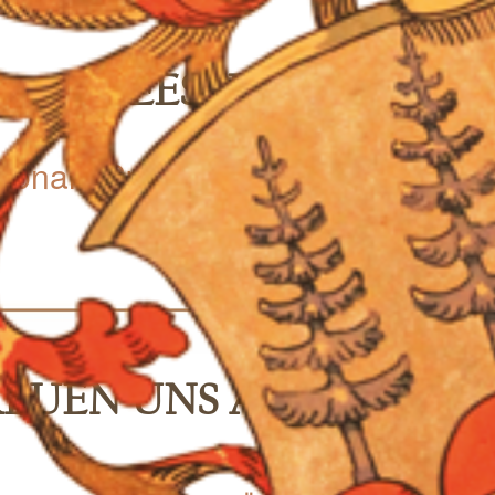
LEESER KRUG
egionale Speisen und Spezialitäten
EUEN UNS AUF IHREN 