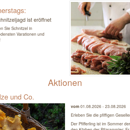
erstags:
hnitzeljagd ist eröffnet
n Sie Schnitzel in
edensten Varationen und
!
Aktionen
Pilze und Co.
vom
01.08.2026 - 23.08.2026
Erleben Sie die pfiffigen Geselle
Der Pfifferling ist im Sommer der
den Körben der Pilzsammler: Er 